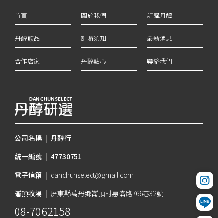
首頁
關於我們
訂購丹醇
丹醇飲品
訂購須知
最新消息
合作店家
丹醇點心
聯絡我們
公司名稱
|
丹醇行
統一編號
|
47730751
電子信箱
|
danchunselect@gmail.com
崙頂牧場
|
屏東縣萬丹鄉崙頂村惠崙路766巷32號
08-7062158