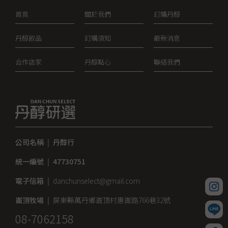
首頁
關於我們
訂購丹醇
丹醇飲品
訂購須知
最新消息
合作店家
丹醇點心
聯絡我們
公司名稱
|
丹醇行
統一編號
|
47730751
電子信箱
|
danchunselect@gmail.com
崙頂牧場
|
屏東縣萬丹鄉崙頂村惠崙路766巷32號
08-7062158