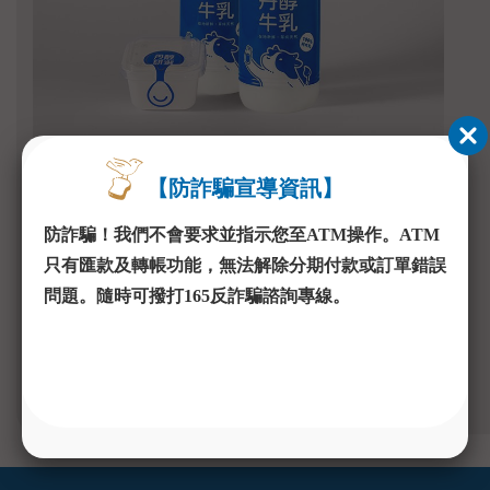
「牛乳優格」
「
930ml/瓶、150g/盒
930
益生菌
丹醇牛乳/丹醇優格、雙享優惠組
丹醇
立即選購
選購