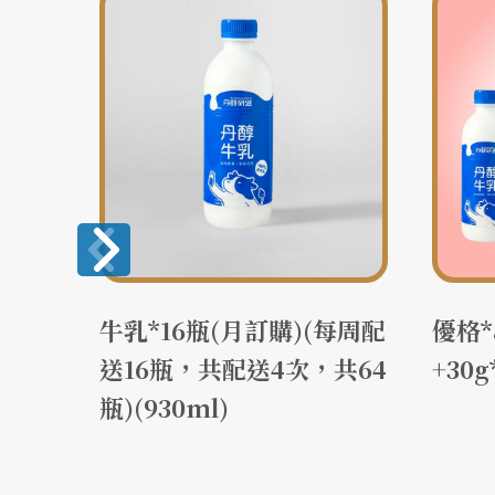
8+1
牛乳*16瓶(月訂購)(每周配
優格*
送16瓶，共配送4次，共64
+30g
瓶)(930ml)