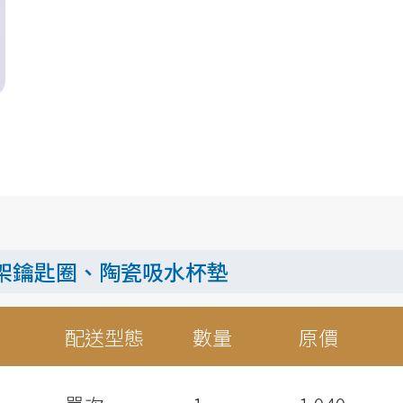
架鑰匙圈、陶瓷吸水杯墊
配送型態
數量
原價