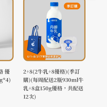
格 優
2+8(2牛乳+8優格)(季訂
牛乳*
g*4)
購)(每周配送2瓶930ml牛
3+2
乳+8盒150g優格，共配送
12次)