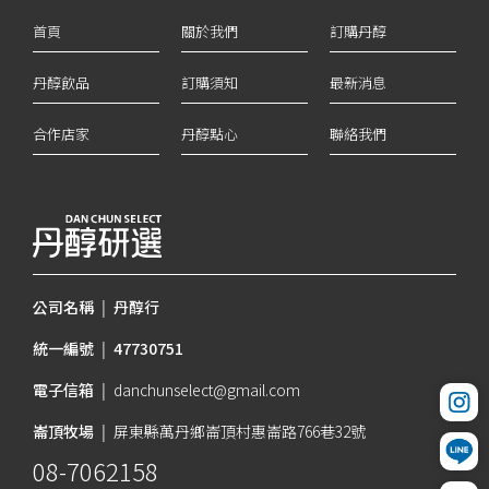
首頁
關於我們
訂購丹醇
丹醇飲品
訂購須知
最新消息
合作店家
丹醇點心
聯絡我們
公司名稱
|
丹醇行
統一編號
|
47730751
電子信箱
|
danchunselect@gmail.com
崙頂牧場
|
屏東縣萬丹鄉崙頂村惠崙路766巷32號
08-7062158